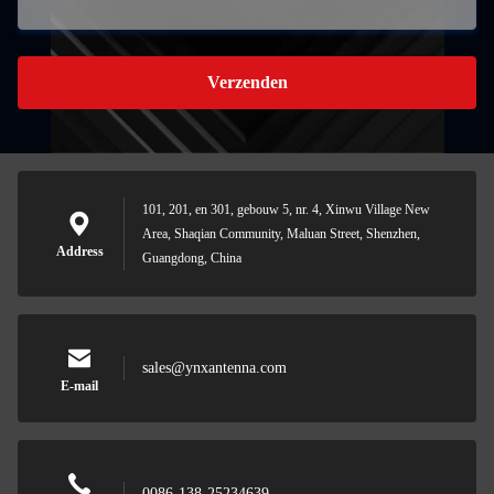
Verzenden
101, 201, en 301, gebouw 5, nr. 4, Xinwu Village New
Area, Shaqian Community, Maluan Street, Shenzhen,
Address
Guangdong, China
sales@ynxantenna.com
E-mail
0086-138-25234639