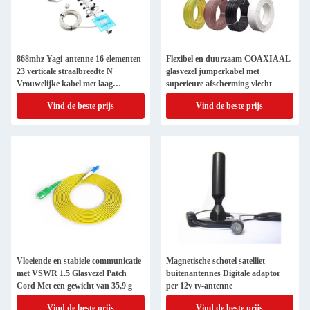
868mhz Yagi-antenne 16 elementen
Flexibel en duurzaam COAXIAAL
23 verticale straalbreedte N
glasvezel jumperkabel met
Vrouwelijke kabel met laag
superieure afscherming vlecht
signaalverlies
Vind de beste prijs
Vind de beste prijs
Vloeiende en stabiele communicatie
Magnetische schotel satelliet
met VSWR 1.5 Glasvezel Patch
buitenantennes Digitale adaptor
Cord Met een gewicht van 35,9 g
per 12v tv-antenne
Vind de beste prijs
Vind de beste prijs