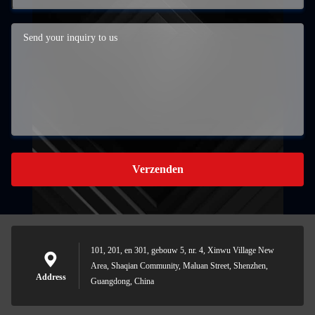
Verzenden
101, 201, en 301, gebouw 5, nr. 4, Xinwu Village New
Area, Shaqian Community, Maluan Street, Shenzhen,
Address
Guangdong, China