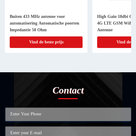
Buiten 433 MHz antenne voor
High Gain 18dbi Ou
automatisering Automatische poorten
4G LTE GSM WiFi 
Impedantie 50 Ohm
Antenne
Vind de beste prijs
Vind de be
Contact