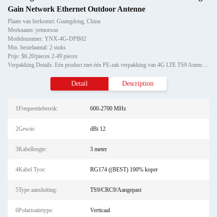
Gain Network Ethernet Outdoor Antenne
Plaats van herkomst: Guangdong, China
Merknaam: yetnorson
Modelnummer: YNX-4G-DPB02
Min. bestelaantal: 2 stuks
Prijs: $6.20/pieces 2-49 pieces
Verpakking Details: Eén product met één PE-zak verpakking van 4G LTE TS9 Antenne Dual Mimo 35dBi High Gain Network Ether
Detail
Description
1Frequentiebereik:
600-2700 MHz
2Gewin:
dBi 12
3Kabellengte:
3 meter
4Kabel Tyoe:
RG174 ((BEST) 100% koper
5Type aansluiting:
TS9/CRC9/Aangepast
6Polarisatietype:
Verticaal