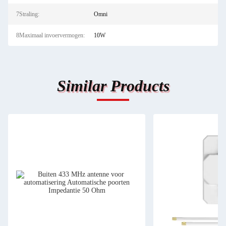
7Straling:
Omni
8Maximaal invoervermogen:
10W
Similar Products