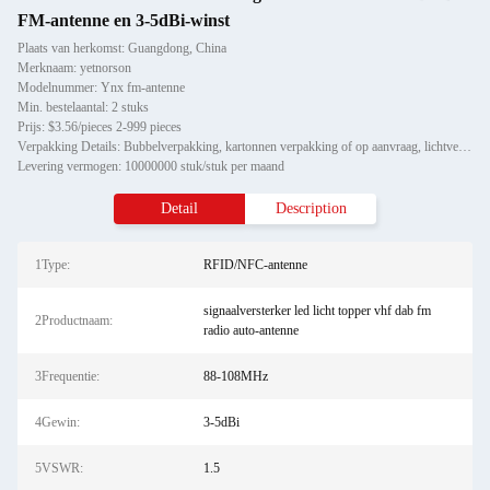
FM-antenne en 3-5dBi-winst
Plaats van herkomst: Guangdong, China
Merknaam: yetnorson
Modelnummer: Ynx fm-antenne
Min. bestelaantal: 2 stuks
Prijs: $3.56/pieces 2-999 pieces
Verpakking Details: Bubbelverpakking, kartonnen verpakking of op aanvraag, lichtversterker met led-licht, VHF- en FM-rad
Levering vermogen: 10000000 stuk/stuk per maand
Detail
Description
1Type:
RFID/NFC-antenne
signaalversterker led licht topper vhf dab fm
2Productnaam:
radio auto-antenne
3Frequentie:
88-108MHz
4Gewin:
3-5dBi
5VSWR:
1.5