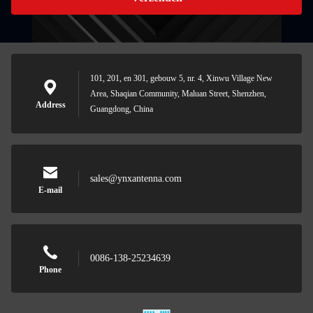
101, 201, en 301, gebouw 5, nr. 4, Xinwu Village New
Area, Shaqian Community, Maluan Street, Shenzhen,
Address
Guangdong, China
sales@ynxantenna.com
E-mail
0086-138-25234639
Phone