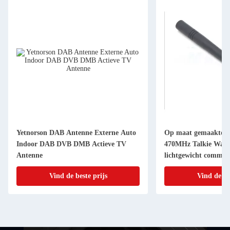
Yetnorson DAB Antenne Externe Auto
Op maat gemaakte c
Indoor DAB DVB DMB Actieve TV
470MHz Talkie Walk
Antenne
lichtgewicht commun
Vind de beste prijs
Vind de be