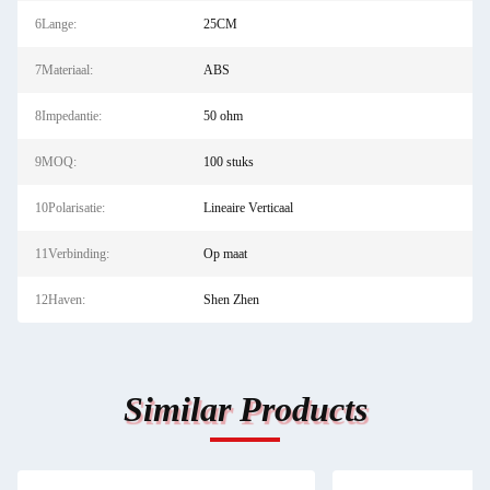
6Lange:
25CM
7Materiaal:
ABS
8Impedantie:
50 ohm
9MOQ:
100 stuks
10Polarisatie:
Lineaire Verticaal
11Verbinding:
Op maat
12Haven:
Shen Zhen
Similar Products