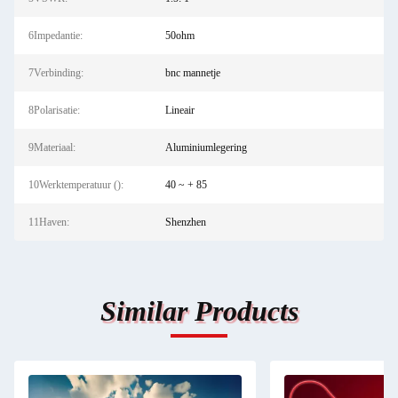
6Impedantie:
50ohm
7Verbinding:
bnc mannetje
8Polarisatie:
Lineair
9Materiaal:
Aluminiumlegering
10Werktemperatuur ():
40 ~ + 85
11Haven:
Shenzhen
Similar Products