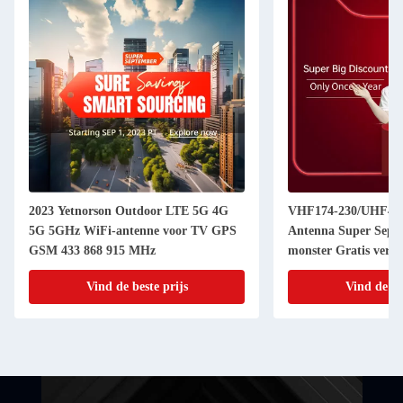
2023 Yetnorson Outdoor LTE 5G 4G
VHF174-230/UHF470
5G 5GHz WiFi-antenne voor TV GPS
Antenna Super Sept
GSM 433 868 915 MHz
monster Gratis verz
Vind de beste prijs
Vind de be