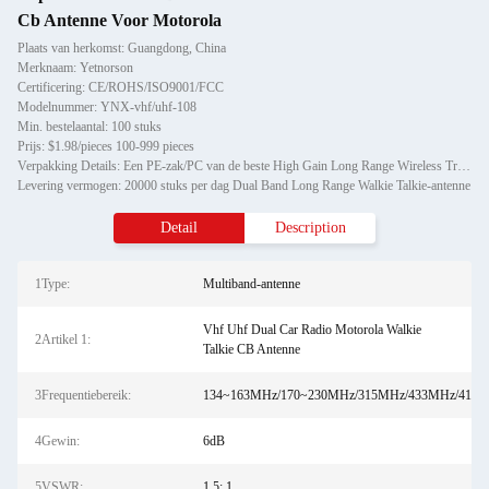
Cb Antenne Voor Motorola
Plaats van herkomst: Guangdong, China
Merknaam: Yetnorson
Certificering: CE/ROHS/ISO9001/FCC
Modelnummer: YNX-vhf/uhf-108
Min. bestelaantal: 100 stuks
Prijs: $1.98/pieces 100-999 pieces
Verpakking Details: Een PE-zak/PC van de beste High Gain Long Range Wireless Truck 27mhz Vhf Uhf Dual Car Radio Motorola
Levering vermogen: 20000 stuks per dag Dual Band Long Range Walkie Talkie-antenne
Detail
Description
1Type:
Multiband-antenne
Vhf Uhf Dual Car Radio Motorola Walkie
2Artikel 1:
Talkie CB Antenne
3Frequentiebereik:
134~163MHz/170~230MHz/315MHz/433MHz/410~
4Gewin:
6dB
5VSWR:
1.5: 1